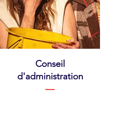
Conseil
d'administration
David
Bouchard (il,
lui)
Président
Ayant co-fondé
La Brute qui